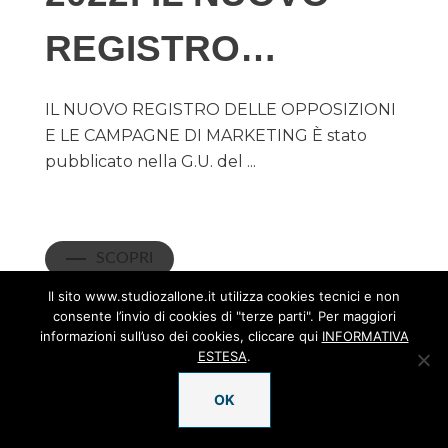
REGISTRO…
IL NUOVO REGISTRO DELLE OPPOSIZIONI
E LE CAMPAGNE DI MARKETING È stato
pubblicato nella G.U. del ...
SCOPRI
Il sito www.studiozallone.it utilizza cookies tecnici e non
consente l’invio di cookies di "terze parti". Per maggiori
informazioni sull’uso dei cookies, cliccare qui
INFORMATIVA
ESTESA
.
22 March, 2022
OK