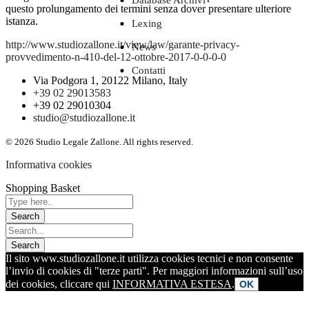
Database Archivi
questo prolungamento dei termini senza dover presentare ulteriore
istanza.
Lexing
http://www.studiozallone.it/view/law/garante-privacy-
News
provvedimento-n-410-del-12-ottobre-2017-0-0-0-0
Contatti
Via Podgora 1, 20122 Milano, Italy
+39 02 29013583
+39 02 29010304
studio@studiozallone.it
© 2026 Studio Legale Zallone. All rights reserved.
Informativa cookies
Shopping Basket
Il sito www.studiozallone.it utilizza cookies tecnici e non consente
l’invio di cookies di "terze parti". Per maggiori informazioni sull’uso
dei cookies, cliccare qui
INFORMATIVA ESTESA
.
OK