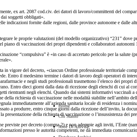
ente, ex art. 2087 cod.civ. dei datori di lavoro/committenti del comparto
 dai soggetti obbligati».
lle indicazioni fornite dalle regioni, dalle province autonome e dalle alt
ntegrare le proprie valutazioni (del modello organizzativo) “231” dove p
del piano di vaccinazioni dei propri dipendenti e collaboratori autonomi 
ccinazione “compulsiva” è «in caso di accertato pericolo per la salute (p
erale».
ta in vigore del decreto, «ciascun Ordine professionale territoriale compe
de. Entro il medesimo termine i datori di lavoro degli operatori di interess
parafarmacie e negli studi professionali trasmettono l’elenco dei propri d
rano. Entro dieci giorni dalla data di ricezione degli elenchi di cui al co
getti rientranti negli elenchi. Quando dai sistemi informativi vaccinali a
 della richiesta di vaccinazione nelle modalità stabilite nell’ambito de
 segnala immediatamente all’azienda sanitaria locale di residenza i nomin
Home
eressato a produrre, entro cinque giorni dalla ricezione dell’invito, la d
 la presentazione della richiesta di vaccinazione o l’insussistenza dei p
Chi Siamo
one previste per decreto (comma 2) e non adempie agli inviti, l’Ente (n
Aree Di Attività
informazioni presso le autorità competenti, ne dà immediata comunicazione