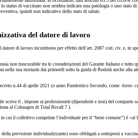
santemente sanzionata, lo ricordiamo, dall’articolo 83.5 del GDPR con 
tre lo status di vaccinato non sembra indicare una patologia o uno stato 
eventiva, quindi non indicativo dello stato di salute.
izzativa del datore di lavoro
 datore di lavoro incombono per effetto dell’art. 2087 cod. civ. e, in sp
asia non trascurabile tra le considerazioni del Garante Italiano e tutto q
a nella sua storiasin dai primordi sotto la guida di Rodotà anche alla att
el decreto n.44 di aprile 2021 (o anno Pandemico Secondo, come -forse
e scrive 6 , impone ai professionisti (dipendenti e non) del comparto sa
pirata al Cohaagen di Total Recall 7 ).
ici in cui il collettivo comprime l’individuale per il “bene comune”) è «al
cità della previsione individualizzante) sono obbligati a sottoporsi a va