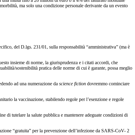
una multa fino a 20 milioni di euro o il 4% del fatturato mondiale
di morbilità, ma solo una condizione personale derivante da un evento
ecifico, del D.lgs. 231/01, sulla responsabilità “amministrativa” (ma è
uesto insieme di norme, la giurisprudenza e i citati accordi, che
uabilità/sostenibilità pratica delle norme di cui è garante, possa meglio
- cedendo ad una numerazione da
science fiction
dovremmo cominciare
nitario la vaccinazione, stabilendo regole per l’esenzione e regole
 fine di tutelare la salute pubblica e mantenere adeguate condizioni di
ccinazione “gratuita” per la prevenzione dell’infezione da SARS-CoV- 2