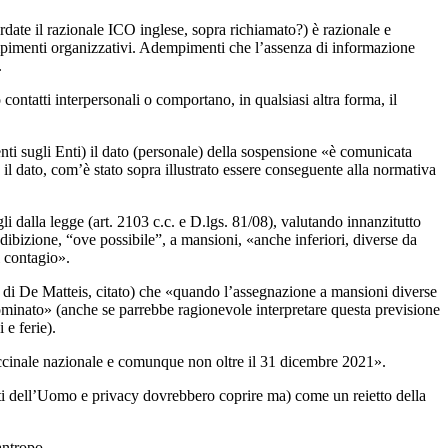
date il razionale ICO inglese, sopra richiamato?) è razionale e
mpimenti organizzativi. Adempimenti che l’assenza di informazione
.
ontatti interpersonali o comportano, in qualsiasi altra forma, il
ti sugli Enti) il dato (personale) della sospensione «è comunicata
il dato, com’è stato sopra illustrato essere conseguente alla normativa
li dalla legge (art. 2103 c.c. e D.lgs. 81/08), valutando innanzitutto
ibizione, “ove possibile”, a mansioni, «anche inferiori, diverse da
l contagio».
oni di De Matteis, citato) che «quando l’assegnazione a mansioni diverse
minato» (anche se parrebbe ragionevole interpretare questa previsione
 e ferie).
accinale nazionale e comunque non oltre il 31 dicembre 2021».
iritti dell’Uomo e privacy dovrebbero coprire ma) come un reietto della
antropo.