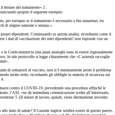
l titolare del trattamento» 2 .
enunciando proprio il seguente esempio:
ato, per esempio se il trattamento è necessario a fini umanitari, tra
rofi di origine naturale e umana.».
i propri dipendenti. Continuando su questa analisi, ricordiamo come il
re i dati di vaccinazione dei miei dipendenti? non risponde con un
enda e la Confcommercio (ma piani analoghi sono in essere regionalmente
nso. In tale protocollo si legge chiaramente che «L’azienda raccoglie
dali».
utati di sottoporsi al vaccino, non si è minimamente posto il problema
in modo molto netto, ricordando gli obblighi in materia di sicurezza sul
 4 .
vaccinarsi contro il COVID-19, prevedendo una procedura affinché le
cinato, l’ASL «ne dà immediata comunicazione scritta all’interessato,
enitente 5 .[Il datore di lavoro, quindi, viene direttamente investito
 allo stato di salute? Il Garante inglese sembra essere di questo parere,