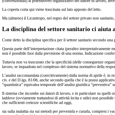
(convenzionali) ai poteridoveri organizzativi del datore di lavoro, in
La coperta corta qui viene trascinata sul lato apposto del letto.
Ma (almeno) il Licantropo, nel regno del settore privato non sanitario,
La disciplina del settore sanitario ci aiuta
Come detto la disciplina specifica per il settore sanitario secondo una p
Questa parte dell’interpretazione citata (peraltro interpretativamente m
non è possibile fuor dalla previsione di una norma. Indicazione confer
Tuttavia non va trascurato che la specificità (delle conseguenze organ
lavoro, se inquadrata nel complesso del sistema normativo della respon
L’analisi raccomandata (coercitivamente) dalla norma di aprile è, in rea
civ. e del D.lgs. 81/08, anche secondo quella che è la prassi applicati
“quantistica” equivalea temporale dell’analisi giuridica “preventiva” sec
Il sistema che incombe sui datori di lavoro, e in particolare su quelli o
laddove (ovviamente trattandosi di attività lecita e utile) non possibile
che sufficienti certezze scientifiche ad oggi,
sia sulla malattia sia sui metodi per prevenirla e curarla, compresi i v