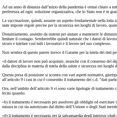
Ad un anno di distanza dall’inizio della pandemia è ormai chiaro a tutti
preferenza ad ogni soluzione organizzativa, che lo Stato non è in grado
La vaccinazione, quindi, assume un aspetto fondamentale nella lotta al 
state imposte regole precise per la sicurezza nei luoghi di lavoro, qua
Distanziamento, assistito da sistemi per aiutare a mantenere le distanze
limitare il contagio. Sembrerebbe quindi naturale che i datori di lavo
sicuro e tutelare così tutti i lavoratori e il lavoro nel suo complesso.
Non sembra di questo parere invece il Garante per la tutela dei dati per
«il datore di lavoro non può acquisire, neanche con il consenso del dip
dalla disciplina in materia di tutela della salute e sicurezza nei luoghi 
Questa presa di posizione si scontra con vari aspetti normativi, giuris
all’articolo 9 i casi in cui è consentito il trattamento dei c.d. “dati pa
Ora, nell’ambito dell’articolo 9 vi sono varie tipologie di trattamento c
lecito quando:
«b) il trattamento è necessario per assolvere gli obblighi ed esercitare i 
misura in cui sia autorizzato dal diritto dell’Unione o degli Stati memb
«d) il trattamento è necessario per la salvaguardia degli interessi vitali