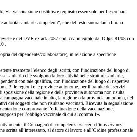
, «la vaccinazione costituisce requisito essenziale per l’esercizio
re autorità sanitarie competenti”, che del resto sinora tanta buona
reviste e del DVR ex art. 2087 cod. civ. integrato dal D.lgs. 81/08 con
10 .
ropria del dipendente/collaboratore), in relazione a specifiche
tente trasmette l’elenco degli iscritti, con l’indicazione del luogo di
e sanitario che svolgono la loro attività nelle strutture sanitarie,
ipendenti con tale qualifica, con l’indicazione del luogo di rispettiva
mma 3, le regioni e le province autonome, per il tramite dei servizi
 di sposizione della regione e della provincia autonoma non risulta
lla campagna vaccinale in atto, la regione o la provincia autonoma, nel
ativi dei soggetti che non risultano vaccinati. Ricevuta la segnalazione
ocumentazione comprovante l’effettuazione della vaccinazione,
resupposti per l’obbligo vaccinale di cui al comma 1».
arrativamente, il Cohaagen) di competenza «accerta l’inosservanza
 scritta all’interessato, al datore di lavoro e all’Ordine professionale