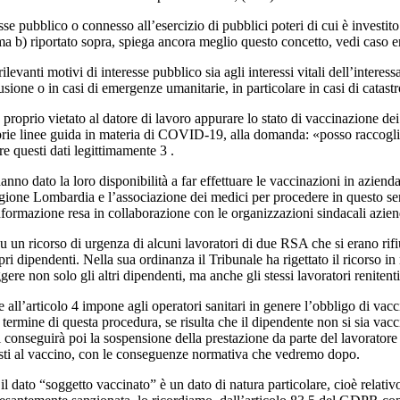
se pubblico o connesso all’esercizio di pubblici poteri di cui è investito i
 b) riportato sopra, spiega ancora meglio questo concetto, vedi caso 
levanti motivi di interesse pubblico sia agli interessi vitali dell’interess
fusione o in casi di emergenze umanitarie, in particolare in casi di catast
 proprio vietato al datore di lavoro appurare lo stato di vaccinazione de
rie linee guida in materia di COVID-19, alla domanda: «posso raccoglie
re questi dati legittimamente 3 .
 hanno dato la loro disponibilità a far effettuare le vaccinazioni in azi
 regione Lombardia e l’associazione dei medici per procedere in questo se
nformazione resa in collaborazione con le organizzazioni sindacali azien
u un ricorso di urgenza di alcuni lavoratori di due RSA che si erano rifi
ropri dipendenti. Nella sua ordinanza il Tribunale ha rigettato il ricorso 
re non solo gli altri dipendenti, ma anche gli stessi lavoratori renitenti
he all’articolo 4 impone agli operatori sanitari in genere l’obbligo di 
ermine di questa procedura, se risulta che il dipendente non si sia vac
 conseguirà poi la sospensione della prestazione da parte del lavoratore r
posti al vaccino, con le conseguenze normativa che vedremo dopo.
l dato “soggetto vaccinato” è un dato di natura particolare, cioè relativo