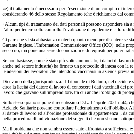
«e) il trattamento è necessario per l’esecuzione di un compito di interes
considerando 46 dello stesso Regolamento (che è richiamato dal comma
«Alcuni tipi di trattamento dei dati personali possono rispondere sia a ri
l’altro per tenere sotto controllo l’evoluzione di epidemie e la loro dif
Ci pare che vi sia abbastanza materia quanto meno per discutere se sia
Garante Inglese, l’Information Commissioner Office (ICO), nelle prop
secco no, ma pone una serie di condizioni e di requisiti per poter tratta
Se non bastasse, come è stato più volte annunciato, i datori di lavoro
anche nel settore industria) ha firmato un protocollo di intesa con la
le adesioni dei lavoratori che intendono vaccinarsi in azienda previa i
Dicevamo della giurisprudenza: il Tribunale di Belluno, nel decidere s
circa la liceità del datore di lavoro di conoscere i dati vaccinali dei p
lavoro che gravano sull’imprenditore, tra cui anche l’obbligo di protegge
Sullo stesso piano si pone il recentissimo D.L. 1° aprile 2021 n.44, c
Aziende Sanitarie possano controllare l’adempimento dell’obbligo. Al t
al datore di lavoro ed all’ordine professionale di appartenenza», da cui
nella procedura di individuazione dei soggetti che non si sono sotto
Ma il problema che non sembra essere stato affrontato a sufficienza è: i