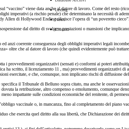
Database Archivi
sul “vaccino” viene data anche al datore di lavoro. Come del resto (ricor
Lexing
ghi imperativi (a rischio penale) che determinano la necessità di ade
oody Allen di Hollywood Ending riferisce l’opera di “un poveretto cieco”
News
spensione dal diritto di svolgere prestazioni o mansioni che implicano c
Contatti
o ed anzi coerente conseguenza degli obblighi imperativi legali incomben
a» oltre che al datore di lavoro (che quindi evidentemente può trattare 
a i provvedimenti organizzativi (sensati e) conformi ai poteri attribuitig
 ha scritto, il licenziamento 11 , ma) provvedimenti organizzativi di ad
sioni esercitate, e che, comunque, non implicano rischi di diffusione de
rte specifica il Tribunale di Belluno sopra citato, ma anche le osservazi
n è dovuta la retribuzione, altro compenso o emolumento, comunque deno
e, meno impattante sulle condizioni economiche del renitente, di permessi
ll’obbligo vaccinale o, in mancanza, fino al completamento del piano v
viduo che esercita quel diritto alla sua libertà, che Dichiarazione dei d
 eretici 13 ), ai fini dell’articoletto, potremmo descriverlo come un Lic