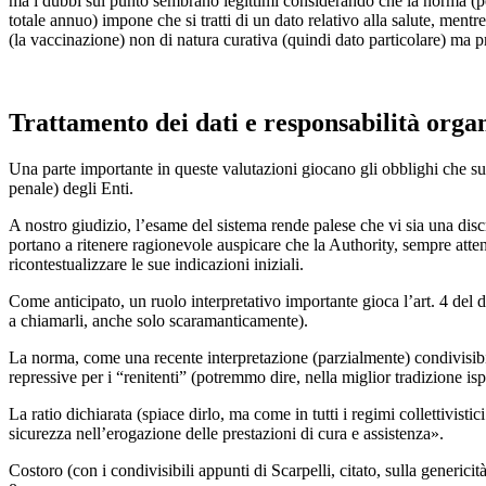
ma i dubbi sul punto sembrano legittimi considerando che la norma (pe
totale annuo) impone che si tratti di un dato relativo alla salute, men
(la vaccinazione) non di natura curativa (quindi dato particolare) ma pr
Trattamento dei dati e responsabilità organ
Una parte importante in queste valutazioni giocano gli obblighi che sul
penale) degli Enti.
A nostro giudizio, l’esame del sistema rende palese che vi sia una discr
portano a ritenere ragionevole auspicare che la Authority, sempre attent
ricontestualizzare le sue indicazioni iniziali.
Come anticipato, un ruolo interpretativo importante gioca l’art. 4 d
a chiamarli, anche solo scaramanticamente).
La norma, come una recente interpretazione (parzialmente) condivisibil
repressive per i “renitenti” (potremmo dire, nella miglior tradizione is
La ratio dichiarata (spiace dirlo, ma come in tutti i regimi collettivist
sicurezza nell’erogazione delle prestazioni di cura e assistenza».
Costoro (con i condivisibili appunti di Scarpelli, citato, sulla generi