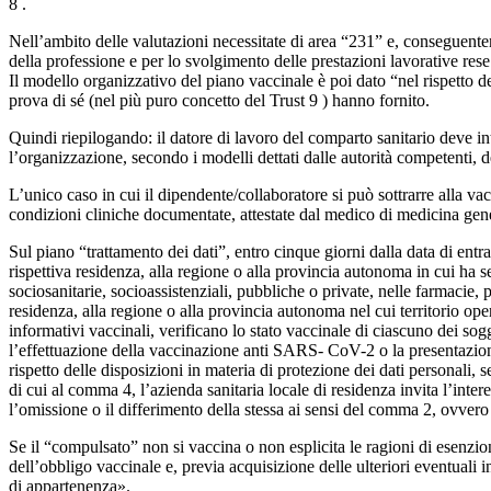
8 .
Nell’ambito delle valutazioni necessitate di area “231” e, conseguentem
della professione e per lo svolgimento delle prestazioni lavorative rese
Il modello organizzativo del piano vaccinale è poi dato “nel rispetto de
prova di sé (nel più puro concetto del Trust 9 ) hanno fornito.
Quindi riepilogando: il datore di lavoro del comparto sanitario deve i
l’organizzazione, secondo i modelli dettati dalle autorità competenti, 
L’unico caso in cui il dipendente/collaboratore si può sottrarre alla va
condizioni cliniche documentate, attestate dal medico di medicina gen
Sul piano “trattamento dei dati”, entro cinque giorni dalla data di entra
rispettiva residenza, alla regione o alla provincia autonoma in cui ha se
sociosanitarie, socioassistenziali, pubbliche o private, nelle farmacie, 
residenza, alla regione o alla provincia autonoma nel cui territorio ope
informativi vaccinali, verificano lo stato vaccinale di ciascuno dei sog
l’effettuazione della vaccinazione anti SARS- CoV-2 o la presentazione
rispetto delle disposizioni in materia di protezione dei dati personali,
di cui al comma 4, l’azienda sanitaria locale di residenza invita l’int
l’omissione o il differimento della stessa ai sensi del comma 2, ovvero
Se il “compulsato” non si vaccina o non esplicita le ragioni di esenzi
dell’obbligo vaccinale e, previa acquisizione delle ulteriori eventuali 
di appartenenza».