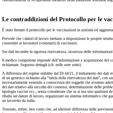
Le contraddizioni del Protocollo per le vac
È stato firmato il protocollo per le vaccinazioni in azienda ed aggiorna
Prevede che i datori di lavoro mettano a disposizione le proprie strutt
consentire ai lavoratori (volontari) di vaccinarsi.
Sui dati incombe la rigorosa riservatezza, sicurezza delle informazioni 
Il medico competente risponde dell’informazione e acquisizione del co
richiamate. Seguono dettagli (cfr. nelle note sotto).
A differenza del regime stabilito dal Dl 44/21, il trattamento dei dati re
di un generico richiamo alla “tutela della riservatezza dei dati”, con u
necessariamente venendo a conoscenza dei soggetti che avranno aderito
dei dati relativo alla raccolta dei consensi, determinazione delle prob
tipologia vaccini ecc.; senza considerare che se si usa uno qualsiasi d
ribalta sul datore di lavoro, organizzare un sistema informativo che gar
un lavoretto da nulla.
Tenendo, infine, ben conto che, ad ulteriore differenza dalle previsioni 