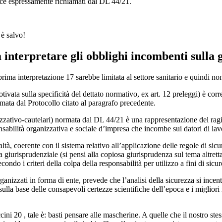
vece espressamente richiamati dal DL 44/21.
 è salvo!
 a interpretare gli obblighi incombenti sulla 
rima interpretazione 17 sarebbe limitata al settore sanitario e quindi non
otivata sulla specificità del dettato normativo, ex art. 12 preleggi) è co
mata dal Protocollo citato al paragrafo precedente.
izzativo-cautelari) normata dal DL 44/21 è una rappresentazione del ragi
sabilità organizzativa e sociale d’impresa che incombe sui datori di lav
ltà, coerente con il sistema relativo all’applicazione delle regole di sic
va giurisprudenziale (si pensi alla copiosa giurisprudenza sul tema altre
ondo i criteri della colpa della responsabilità per utilizzo a fini di sicu
rganizzati in forma di ente, prevede che l’analisi della sicurezza si ince
 sulla base delle consapevoli certezze scientifiche dell’epoca e i migliori 
accini 20 , tale è: basti pensare alle mascherine. A quelle che il nostro