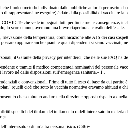
 che l’unico metodo individuato dalle pubbliche autorità per uscire da qu
 di rappresentarsi né eseguire) è dato dalla possibilità di vaccinare la 
COVID-19 che vede impegnati tutti per limitarne le conseguenze, inclusi 
ndo, lo scorso anno, avemmo una breve riapertura a cavallo dell’estate.
, rilevazione della temperatura, comunicazione alle ATS dei casi sospetti, 
ro possano appurare anche quanti e quali dipendenti si siano vaccinati, 
sonali, il Garante della privacy per intenderci, che nelle sue FAQ ha det
endente o tramite il medico competente,i nominativi del personale vaccin
di lavoro né dalle disposizioni sull’emergenza sanitaria.» 1 .
prudenziali e convenzionali. Prima di tutto il testo di base da cui parti
rticolari” (quelli cioè che sotto la vecchia normativa eravamo abituati a chi
onsentito che sembrano andare nella direzione opposta rispetto a quella in
diritti specifici del titolare del trattamento o dell’interessato in materia 
ri;»
 dell’interessato o di un’altra persona fisica; (C46)»