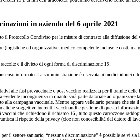
cinazioni in azienda del 6 aprile 2021
to il Protocollo Condiviso per le misure di contrasto alla diffusione del 
ure (logistiche ed organizzative, medico competente incluso e costi, ma n
raccolte e il divieto di ogni forma di discriminazione 15 .
nsenso informato. La somministrazione è riservata ai medici idonei e fo
lativi alle fasi prevaccinale e post vaccino realizzata per il tramite dell
na evidente incongruenza in quanto sarà parte datoriale ad organizzare la 
 alla campagna vaccinale. Mentre appare velleitario pensare che sia il 
lematiche soggettive inerenti i vaccinandi e gestione di questa informazi
ei vaccini che richiedono il richiamo 16 , tutto questo carrozzone raddop
antisca il rispetto della privacy (cioè non conoscibilità dal datore di la
per il settore sanitario, “nessuna discriminazione” è possibile se vi sia 