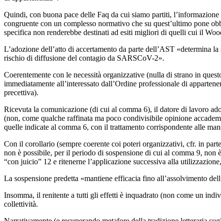
Quindi, con buona pace delle Faq da cui siamo partiti, l’informazione 
congruente con un complesso normativo che su quest’ultimo pone obbli
specifica non renderebbe destinati ad esiti migliori di quelli cui il W
L’adozione dell’atto di accertamento da parte dell’AST «determina la so
rischio di diffusione del contagio da SARSCoV-2».
Coerentemente con le necessità organizzative (nulla di strano in quest
immediatamente all’interessato dall’Ordine professionale di appartenenz
precettiva).
Ricevuta la comunicazione (di cui al comma 6), il datore di lavoro adott
(non, come qualche raffinata ma poco condivisibile opinione accademica
quelle indicate al comma 6, con il trattamento corrispondente alle man
Con il corollario (sempre coerente coi poteri organizzativi, cfr. in pa
non è possibile, per il periodo di sospensione di cui al comma 9, no
“con juicio” 12 e ritenerne l’applicazione successiva alla utilizzazion
La sospensione predetta «mantiene efficacia fino all’assolvimento de
Insomma, il renitente a tutti gli effetti è inquadrato (non come un indi
collettività.
Narrativamente (e recuperando metafore della tradizione letteraria sugli