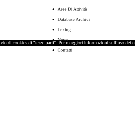
Aree Di Attività
Database Archivi
Lexing
News
nvio di cookies di "terze parti". Per maggiori informazioni sull’uso dei 
Contatti