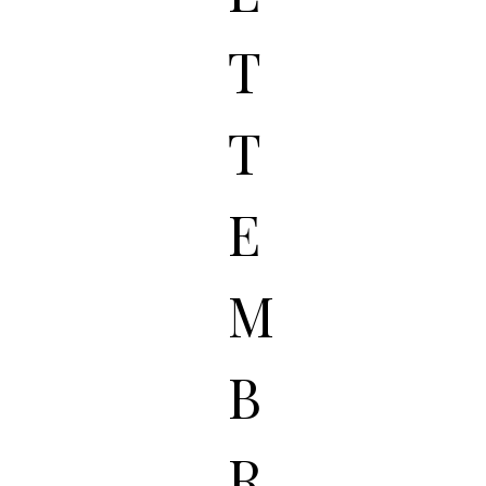
T
T
E
M
B
R