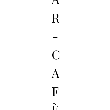
R
-
C
A
F
È