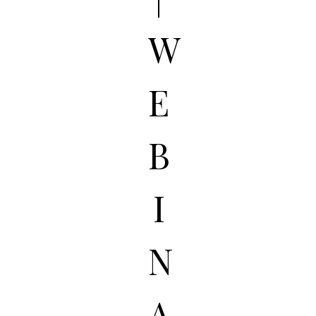
W
E
B
I
N
A