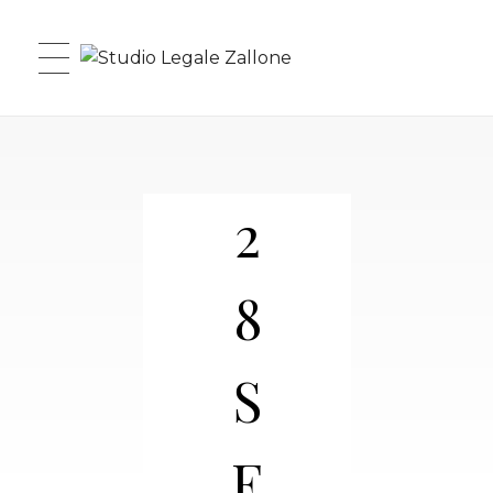
Studio Legale Zallone
2
8
S
E