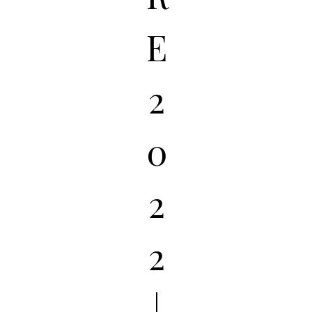
E
2
0
2
2
|