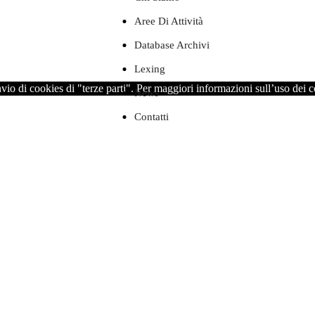
Aree Di Attività
Database Archivi
Lexing
nvio di cookies di "terze parti". Per maggiori informazioni sull’uso dei 
News
Contatti