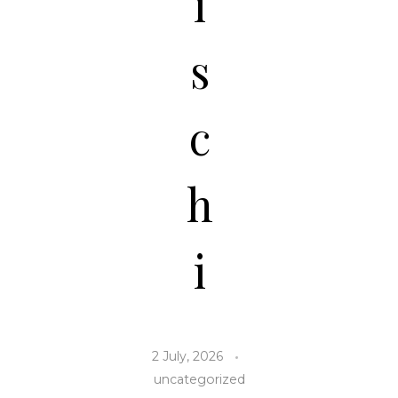
i
s
c
h
i
2 July, 2026
uncategorized