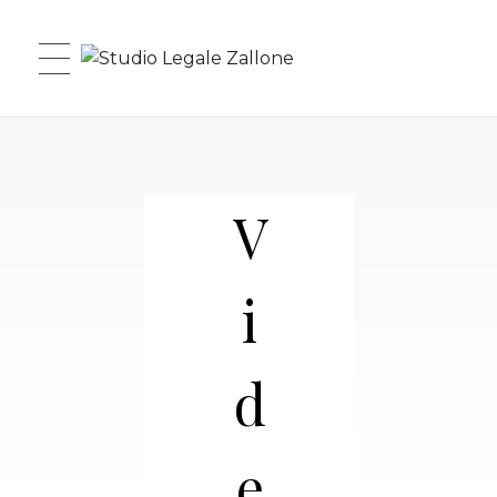
Studio Legale Zallone
V
i
d
e