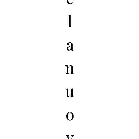
l
a
n
u
o
v