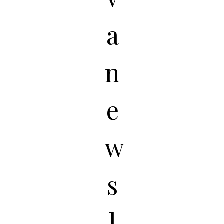
a
n
e
w
s
l