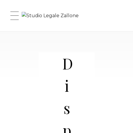
Studio Legale Zallone
D
i
s
p