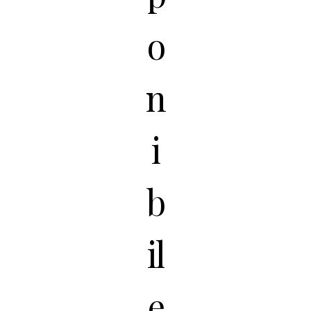
o
n
i
b
il
e