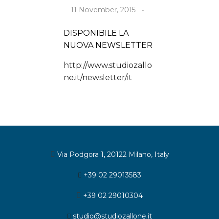
11 November, 2015
DISPONIBILE LA
NUOVA NEWSLETTER
http://www.studiozallo
ne.it/newsletter/it
Via Podgora 1, 20122 Milano, Italy
+39 02 29013583
+39 02 29010304
studio@studiozallone.it