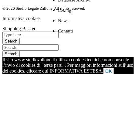
Database Archivi
© 2026 Studio Legale Zallone. All rights reserved.
Lexing
Informativa cookies
News
Shopping Basket
Contatti
Il sito www.studiozallone.it utilizza cookies tecnici e non consente
l’invio di cookies di "terze parti". Per maggiori informazioni sull’uso
dei cookies, cliccare qui
INFORMATIVA ESTESA
.
OK