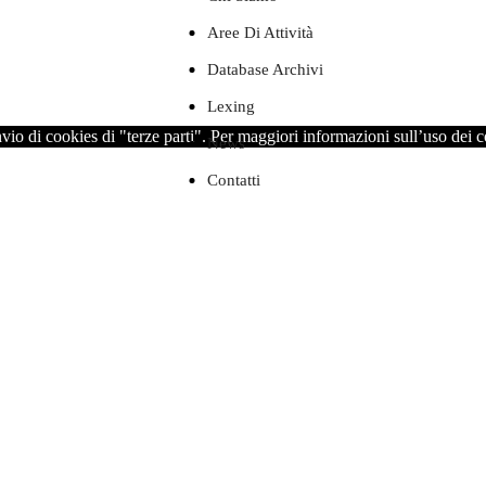
Aree Di Attività
Database Archivi
Lexing
nvio di cookies di "terze parti". Per maggiori informazioni sull’uso dei 
News
Contatti