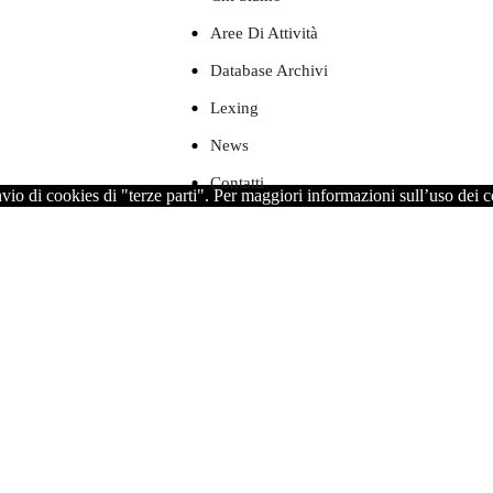
Aree Di Attività
Database Archivi
Lexing
News
Contatti
nvio di cookies di "terze parti". Per maggiori informazioni sull’uso dei 