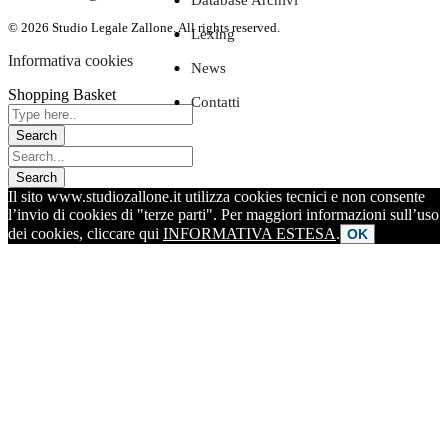
Database Archivi
© 2026 Studio Legale Zallone. All rights reserved.
Lexing
Informativa cookies
News
Shopping Basket
Contatti
Il sito www.studiozallone.it utilizza cookies tecnici e non consente
l’invio di cookies di "terze parti". Per maggiori informazioni sull’uso
dei cookies, cliccare qui
INFORMATIVA ESTESA
.
OK