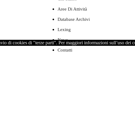
Aree Di Attività
Database Archivi
Lexing
News
nvio di cookies di "terze parti". Per maggiori informazioni sull’uso dei 
Contatti