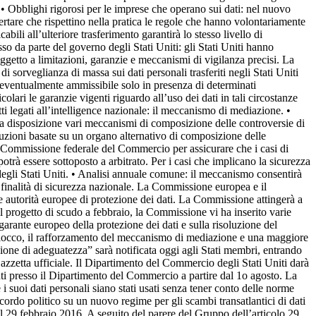
 • Obblighi rigorosi per le imprese che operano sui dati: nel nuovo
rtare che rispettino nella pratica le regole che hanno volontariamente
ili all’ulteriore trasferimento garantirà lo stesso livello di
sso da parte del governo degli Stati Uniti: gli Stati Uniti hanno
oggetto a limitazioni, garanzie e meccanismi di vigilanza precisi. La
i sorveglianza di massa sui dati personali trasferiti negli Stati Uniti
rà eventualmente ammissibile solo in presenza di determinati
olari le garanzie vigenti riguardo all’uso dei dati in tali circostanze
tti legati all’intelligence nazionale: il meccanismo di mediazione. •
ha a disposizione vari meccanismi di composizione delle controversie di
luzioni basate su un organo alternativo di composizione delle
la Commissione federale del Commercio per assicurare che i casi di
 potrà essere sottoposto a arbitrato. Per i casi che implicano la sicurezza
 degli Stati Uniti. • Analisi annuale comune: il meccanismo consentirà
 e finalità di sicurezza nazionale. La Commissione europea e il
le autorità europee di protezione dei dati. La Commissione attingerà a
il progetto di scudo a febbraio, la Commissione vi ha inserito varie
 garante europeo della protezione dei dati e sulla risoluzione del
n blocco, il rafforzamento del meccanismo di mediazione e una maggiore
isione di adeguatezza” sarà notificata oggi agli Stati membri, entrando
azzetta ufficiale. Il Dipartimento del Commercio degli Stati Uniti darà
nti presso il Dipartimento del Commercio a partire dal 1o agosto. La
 suoi dati personali siano stati usati senza tener conto delle norme
ordo politico su un nuovo regime per gli scambi transatlantici di dati
l 29 febbraio 2016. A seguito del parere del Gruppo dell’articolo 29