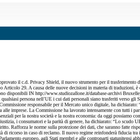
vato il c.d. Privacy Shield, il nuovo strumento per il trasferimento de
ppo Articolo 29. A causa delle nuove decisioni in materia di traduzioni, è 
ti sono disponibili IN http://www.studiozallone.it/database-archivi Brux
qualsiasi persona nell’UE i cui dati personali siano trasferiti verso gli
lla Commissione responsabile per il Mercato unico digitale, ha dichiar
zza alle imprese. La Commissione ha lavorato intensamente con tutti i par
ssenziali per la nostra società e la nostra economia: da oggi possiamo cont
ustizia, i consumatori e la parità di genere, ha dichiarato: “Lo scudo 
iritto. Rafforza le norme sulla protezione dei dati, che saranno fatte ris
tà di ricorso in caso di reclamo. Il nuovo regime reinfonderà fiducia tra i
l Parlamento europeo, agli Stati membri e alle controparti statunitensi a