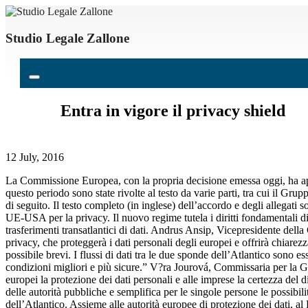
Studio Legale Zallone
Entra in vigore il privacy shield
12 July, 2016
La Commissione Europea, con la propria decisione emessa oggi, ha appro
questo periodo sono state rivolte al testo da varie parti, tra cui il Gru
di seguito. Il testo completo (in inglese) dell’accordo e degli allega
UE-USA per la privacy. Il nuovo regime tutela i diritti fondamentali di 
trasferimenti transatlantici di dati. Andrus Ansip, Vicepresidente de
privacy, che proteggerà i dati personali degli europei e offrirà chiare
possibile brevi. I flussi di dati tra le due sponde dell’Atlantico sono e
condizioni migliori e più sicure.” V?ra Jourová, Commissaria per la Gi
europei la protezione dei dati personali e alle imprese la certezza del d
delle autorità pubbliche e semplifica per le singole persone le possibili
dell’Atlantico. Assieme alle autorità europee di protezione dei dati, a