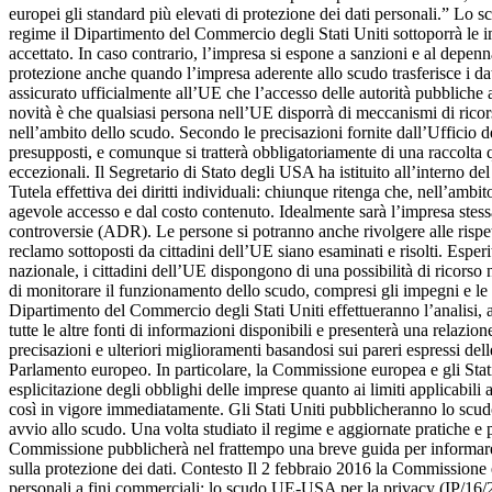
europei gli standard più elevati di protezione dei dati personali.” Lo 
regime il Dipartimento del Commercio degli Stati Uniti sottoporrà le i
accettato. In caso contrario, l’impresa si espone a sanzioni e al depenn
protezione anche quando l’impresa aderente allo scudo trasferisce i dati
assicurato ufficialmente all’UE che l’accesso delle autorità pubbliche a
novità è che qualsiasi persona nell’UE disporrà di meccanismi di ricorso 
nell’ambito dello scudo. Secondo le precisazioni fornite dall’Ufficio de
presupposti, e comunque si tratterà obbligatoriamente di una raccolta qua
eccezionali. Il Segretario di Stato degli USA ha istituito all’interno de
Tutela effettiva dei diritti individuali: chiunque ritenga che, nell’am
agevole accesso e dal costo contenuto. Idealmente sarà l’impresa stess
controversie (ADR). Le persone si potranno anche rivolgere alle rispet
reclamo sottoposti da cittadini dell’UE siano esaminati e risolti. Esperit
nazionale, i cittadini dell’UE dispongono di una possibilità di ricorso
di monitorare il funzionamento dello scudo, compresi gli impegni e le ga
Dipartimento del Commercio degli Stati Uniti effettueranno l’analisi, a
tutte le altre fonti di informazioni disponibili e presenterà una relaz
precisazioni e ulteriori miglioramenti basandosi sui pareri espressi del
Parlamento europeo. In particolare, la Commissione europea e gli Stati
esplicitazione degli obblighi delle imprese quanto ai limiti applicabili
così in vigore immediatamente. Gli Stati Uniti pubblicheranno lo scudo 
avvio allo scudo. Una volta studiato il regime e aggiornate pratiche e
Commissione pubblicherà nel frattempo una breve guida per informare i c
sulla protezione dei dati. Contesto Il 2 febbraio 2016 la Commissione 
personali a fini commerciali: lo scudo UE-USA per la privacy (IP/16/21