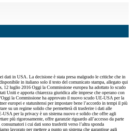
i dati in USA. La decisione è stata presa malgrado le critiche che in
disponibile in italiano solo il testo del comunicato stampa, allegato qui
elles, 12 luglio 2016 Oggi la Commissione europea ha adottato lo scudo
 Stati Uniti e apporta chiarezza giuridica alle imprese che operano con
ato: “Oggi la Commissione ha approvato il nuovo scudo UE-USA per la
tner europei e statunitensi per impostare bene l’accordo in tempi il più
are su un regime solido che permetterà di trasferire i dati alle
UE-USA per la privacy è un sistema nuovo e solido che offre agli
pettare più rigorosamente, offre garanzie riguardo all’accesso da parte
 consumatori i cui dati sono trasferiti verso l’altra sponda
bbiamo lavorato per mettere a punto un sistema che garantisse agli