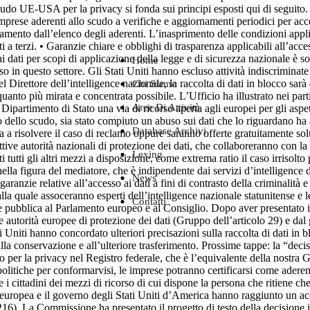
scudo UE-USA per la privacy si fonda sui principi esposti qui di seguito.
mprese aderenti allo scudo a verifiche e aggiornamenti periodici per acce
amento dall’elenco degli aderenti. L’inasprimento delle condizioni applicab
 a terzi. • Garanzie chiare e obblighi di trasparenza applicabili all’acce
i dati per scopi di applicazione della legge e di sicurezza nazionale è s
Home
in questo settore. Gli Stati Uniti hanno escluso attività indiscriminate d
l Direttore dell’intelligence nazionale, la raccolta di dati in blocco sa
Chi Siamo
nto più mirata e concentrata possibile. L’Ufficio ha illustrato nei partic
Aree Di Attività
l Dipartimento di Stato una via di ricorso aperta agli europei per gli aspe
bito dello scudo, sia stato compiuto un abuso sui dati che lo riguardano 
Database Archivi
a a risolvere il caso di reclamo oppure saranno offerte gratuitamente so
tive autorità nazionali di protezione dei dati, che collaboreranno con 
Lexing
i tutti gli altri mezzi a disposizione, come extrema ratio il caso irrisolto
 nella figura del mediatore, che è indipendente dai servizi d’intelligence
News
ranzie relative all’accesso ai dati a fini di contrasto della criminalità
lla quale assoceranno esperti dell’intelligence nazionale statunitense e 
Contatti
ione pubblica al Parlamento europeo e al Consiglio. Dopo aver presentato 
le autorità europee di protezione dei dati (Gruppo dell’articolo 29) e dal
 Uniti hanno concordato ulteriori precisazioni sulla raccolta di dati i
 alla conservazione e all’ulteriore trasferimento. Prossime tappe: la “dec
per la privacy nel Registro federale, che è l’equivalente della nostra G
 politiche per conformarvisi, le imprese potranno certificarsi come adere
ittadini dei mezzi di ricorso di cui dispone la persona che ritiene che i
europea e il governo degli Stati Uniti d’America hanno raggiunto un acc
6). La Commissione ha presentato il progetto di testo della decisione i