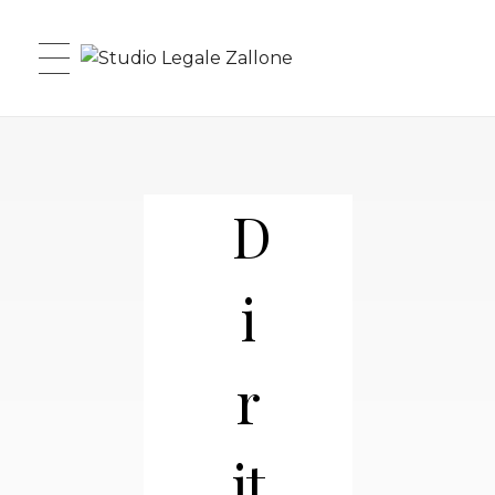
Studio Legale Zallone
D
i
r
it