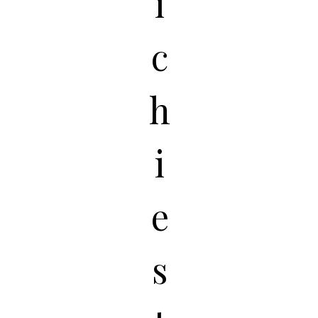
i
c
h
i
e
s