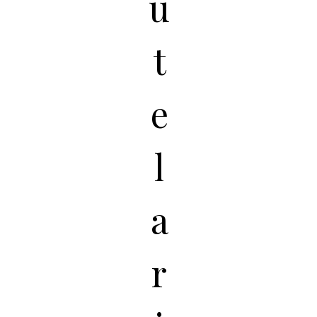
u
t
e
l
a
r