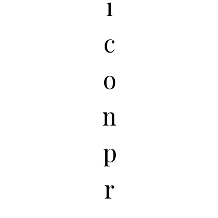
i
c
o
n
p
r