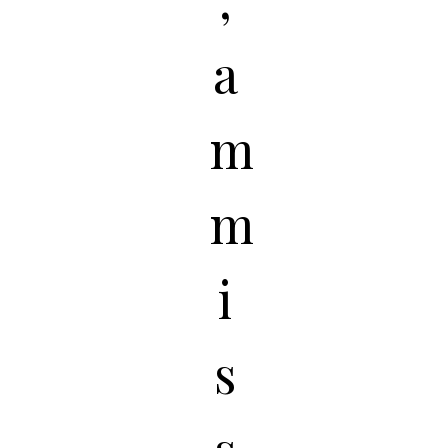
a
m
m
i
s