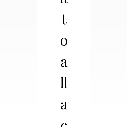
t
o
a
ll
a
c