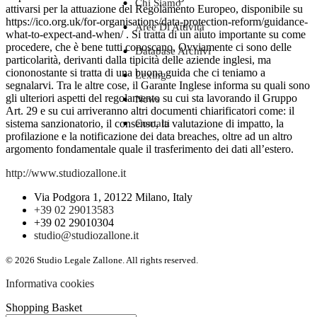
Chi Siamo
attivarsi per la attuazione del Regolamento Europeo, disponibile su
https://ico.org.uk/for-organisations/data-protection-reform/guidance-
Aree Di Attività
what-to-expect-and-when/ . Si tratta di un aiuto importante su come
procedere, che è bene tutti conoscano. Ovviamente ci sono delle
Database Archivi
particolarità, derivanti dalla tipicità delle aziende inglesi, ma
ciononostante si tratta di una buona guida che ci teniamo a
Lexing
segnalarvi. Tra le altre cose, il Garante Inglese informa su quali sono
gli ulteriori aspetti del regolamento su cui sta lavorando il Gruppo
News
Art. 29 e su cui arriveranno altri documenti chiarificatori come: il
Contatti
sistema sanzionatorio, il consenso, la valutazione di impatto, la
profilazione e la notificazione dei data breaches, oltre ad un altro
argomento fondamentale quale il trasferimento dei dati all’estero.
http://www.studiozallone.it
Via Podgora 1, 20122 Milano, Italy
+39 02 29013583
+39 02 29010304
studio@studiozallone.it
© 2026 Studio Legale Zallone. All rights reserved.
Informativa cookies
Shopping Basket