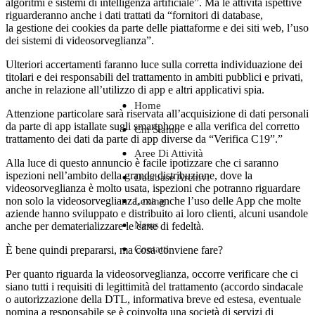
algoritmi e sistemi di intelligenza artificiale”. Ma le attività ispettive
riguarderanno anche i dati trattati da “fornitori di database,
la gestione dei cookies da parte delle piattaforme e dei siti web, l’uso
dei sistemi di videosorveglianza”.
Ulteriori accertamenti faranno luce sulla corretta individuazione dei
titolari e dei responsabili del trattamento in ambiti pubblici e privati,
anche in relazione all’utilizzo di app e altri applicativi spia.
Home
Attenzione particolare sarà riservata all’acquisizione di dati personali
da parte di app istallate sugli smartphone e alla verifica del corretto
Chi Siamo
trattamento dei dati da parte di app diverse da “Verifica C19”.”
Aree Di Attività
Alla luce di questo annuncio è facile ipotizzare che ci saranno
ispezioni nell’ambito della grande distribuzione, dove la
Database Archivi
videosorveglianza è molto usata, ispezioni che potranno riguardare
non solo la videosorveglianza, ma anche l’uso delle App che molte
Lexing
aziende hanno sviluppato e distribuito ai loro clienti, alcuni usandole
News
anche per dematerializzare le carte di fedeltà.
Contatti
È bene quindi prepararsi, ma cosa conviene fare?
Per quanto riguarda la videosorveglianza, occorre verificare che ci
siano tutti i requisiti di legittimità del trattamento (accordo sindacale
o autorizzazione della DTL, informativa breve ed estesa, eventuale
nomina a responsabile se è coinvolta una società di servizi di