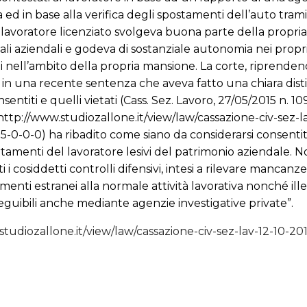
a ed in base alla verifica degli spostamenti dell’auto trami
 lavoratore licenziato svolgeva buona parte della propria a
cali aziendali e godeva di sostanziale autonomia nei propr
 nell’ambito della propria mansione. La corte, riprende
 in una recente sentenza che aveva fatto una chiara disti
sentiti e quelli vietati (Cass. Sez. Lavoro, 27/05/2015 n. 10
http://www.studiozallone.it/view/law/cassazione-civ-sez-l
-0-0-0) ha ribadito come siano da considerarsi consentiti 
tamenti del lavoratore lesivi del patrimonio aziendale. 
ti i cosiddetti controlli difensivi, intesi a rilevare mancanz
nti estranei alla normale attività lavorativa nonché illec
eguibili anche mediante agenzie investigative private”.
studiozallone.it/view/law/cassazione-civ-sez-lav-12-10-20