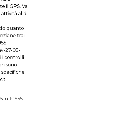
te il GPS. Va
ttività al di
i
ndo quanto
nzione tra i
955,
av-27-05-
i controlli
Non sono
e specifiche
iti.
15-n-10955-