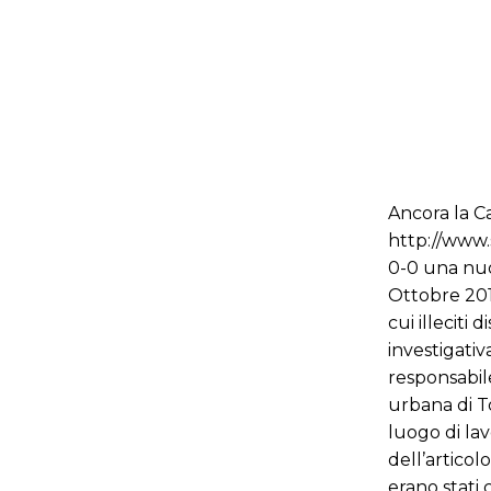
Ancora la Ca
http://www.
0-0 una nuov
Ottobre 201
cui illeciti 
investigativ
responsabil
urbana di To
luogo di lav
dell’articolo
erano stati 