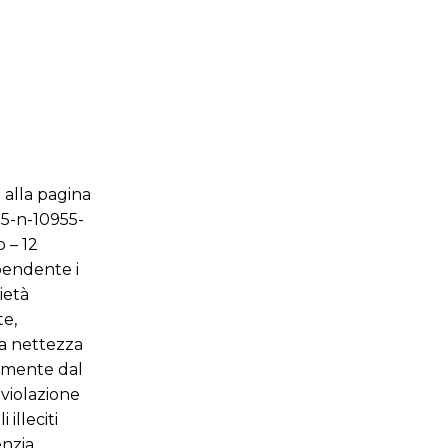
e alla pagina
15-n-10955-
 – 12
pendente i
cietà
te,
la nettezza
tamente dal
 violazione
illeciti
enzia