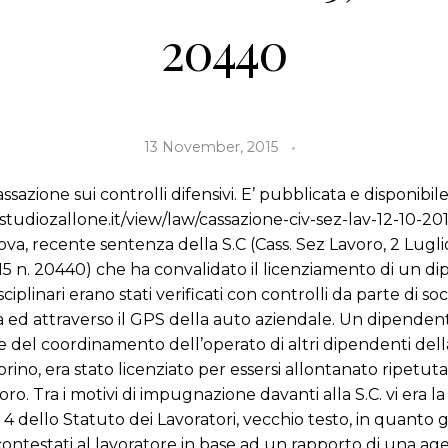
20440
13 November, 2015
ssazione sui controlli difensivi. E’ pubblicata e disponibil
studiozallone.it/view/law/cassazione-civ-sez-lav-12-10-20
a, recente sentenza della S.C (Cass. Sez Lavoro, 2 Luglio
5 n. 20440) che ha convalidato il licenziamento di un di
disciplinari erano stati verificati con controlli da parte di so
a ed attraverso il GPS della auto aziendale. Un dipenden
e del coordinamento dell’operato di altri dipendenti del
rino, era stato licenziato per essersi allontanato ripetu
oro. Tra i motivi di impugnazione davanti alla S.C. vi era la
 4 dello Statuto dei Lavoratori, vecchio testo, in quanto gli 
contestati al lavoratore in base ad un rapporto di una ag