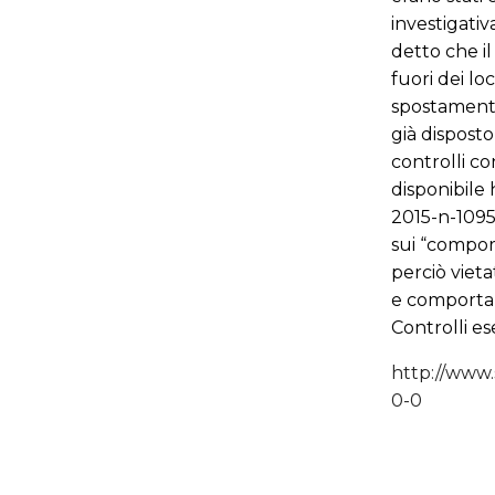
investigativ
detto che il
fuori dei lo
spostamenti
già disposto
controlli con
disponibile 
2015-n-10955
sui “compor
perciò vieta
e comportame
Controlli es
http://www.
0-0