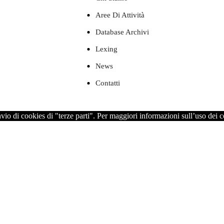
Aree Di Attività
Database Archivi
Lexing
News
Contatti
nvio di cookies di "terze parti". Per maggiori informazioni sull’uso dei 