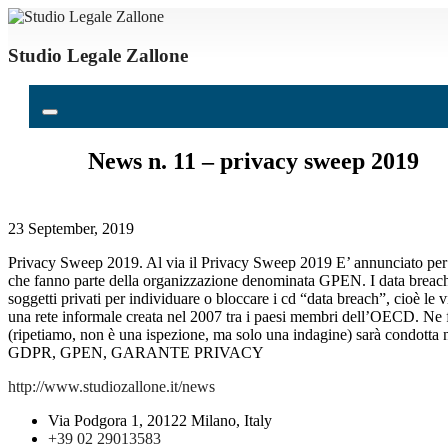
Studio Legale Zallone
News n. 11 – privacy sweep 2019
23 September, 2019
Privacy Sweep 2019. Al via il Privacy Sweep 2019 E’ annunciato per og
che fanno parte della organizzazione denominata GPEN. I data breach: 
soggetti privati per individuare o bloccare i cd “data breach”, cioè 
una rete informale creata nel 2007 tra i paesi membri dell’OECD. Ne 
(ripetiamo, non è una ispezione, ma solo una indagine) sarà co
GDPR, GPEN, GARANTE PRIVACY
http://www.studiozallone.it/news
Via Podgora 1, 20122 Milano, Italy
+39 02 29013583