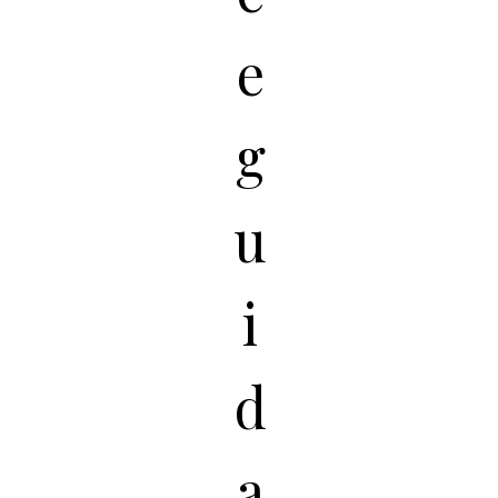
e
g
u
i
d
a