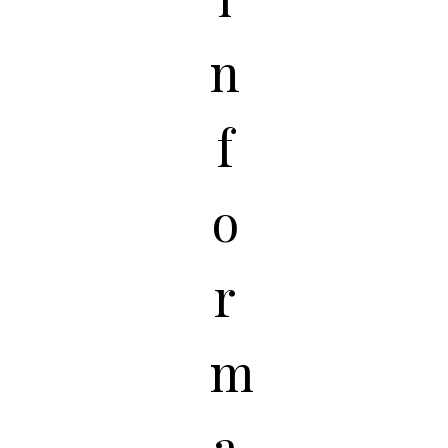
n
f
o
r
m
a