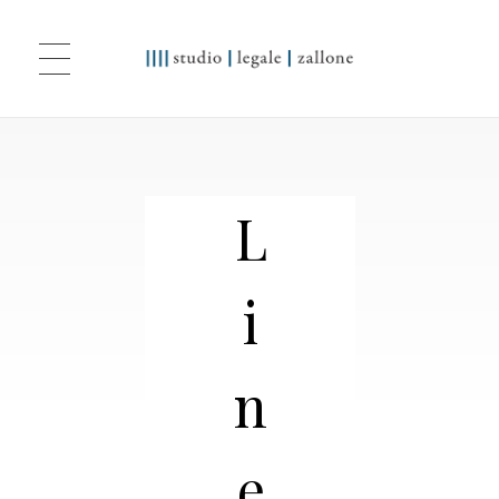
Studio Legale Zallone
L
i
n
e