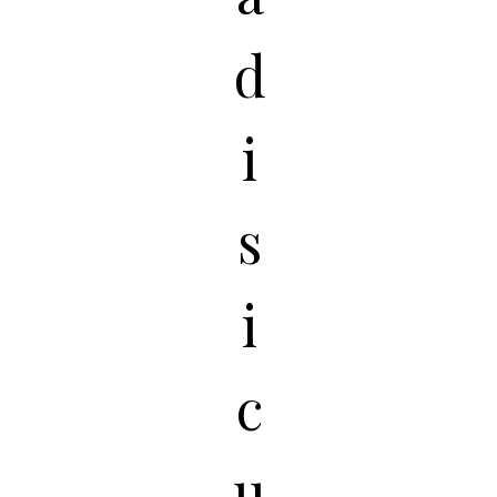
d
i
s
i
c
u