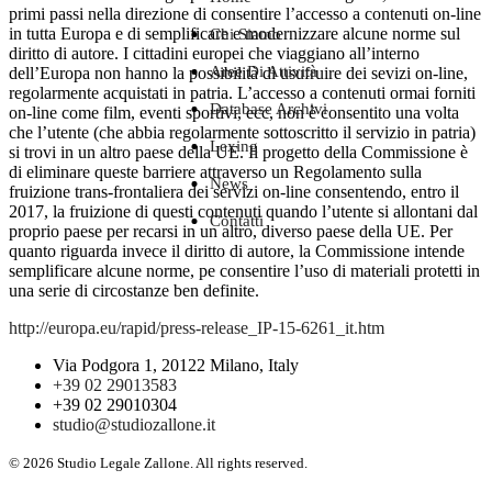
primi passi nella direzione di consentire l’accesso a contenuti on-line
in tutta Europa e di semplificare e modernizzare alcune norme sul
Chi Siamo
diritto di autore. I cittadini europei che viaggiano all’interno
Aree Di Attività
dell’Europa non hanno la possibilità di usufruire dei sevizi on-line,
regolarmente acquistati in patria. L’accesso a contenuti ormai forniti
Database Archivi
on-line come film, eventi sportivi, ecc, non è consentito una volta
che l’utente (che abbia regolarmente sottoscritto il servizio in patria)
Lexing
si trovi in un altro paese della UE. Il progetto della Commissione è
di eliminare queste barriere attraverso un Regolamento sulla
News
fruizione trans-frontaliera dei servizi on-line consentendo, entro il
2017, la fruizione di questi contenuti quando l’utente si allontani dal
Contatti
proprio paese per recarsi in un altro, diverso paese della UE. Per
quanto riguarda invece il diritto di autore, la Commissione intende
semplificare alcune norme, pe consentire l’uso di materiali protetti in
una serie di circostanze ben definite.
http://europa.eu/rapid/press-release_IP-15-6261_it.htm
Via Podgora 1, 20122 Milano, Italy
+39 02 29013583
+39 02 29010304
studio@studiozallone.it
© 2026 Studio Legale Zallone. All rights reserved.