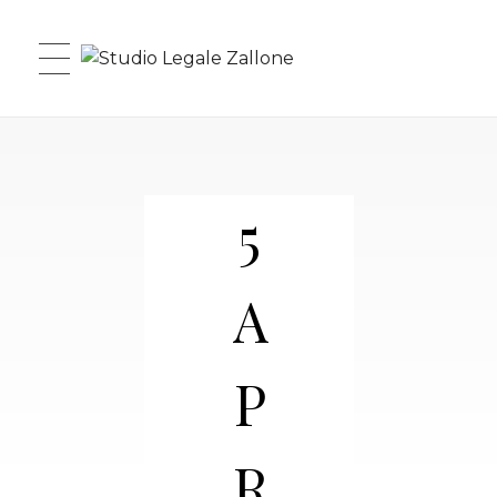
Studio Legale Zallone
5
A
P
R