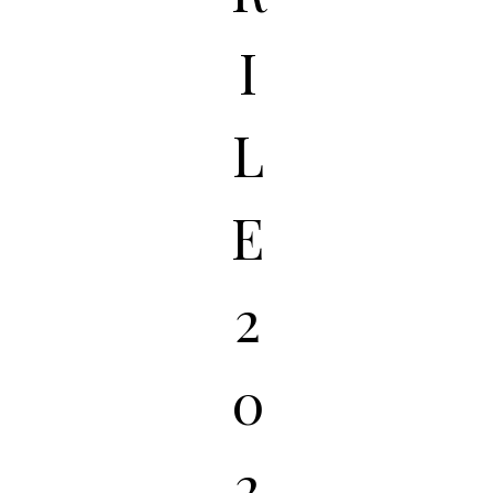
I
L
E
2
0
2