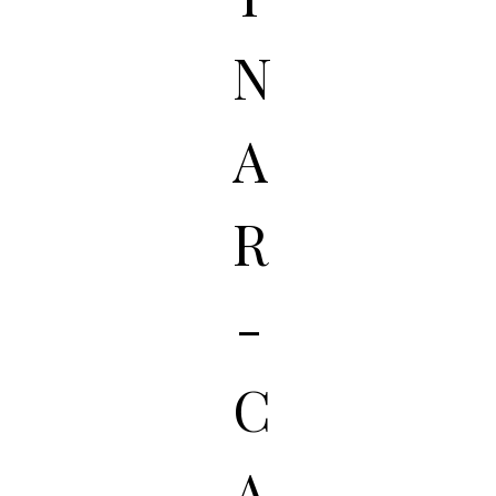
N
A
R
-
C
A