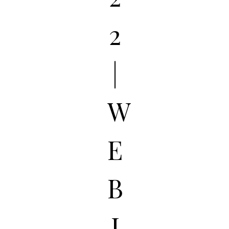
2
|
W
E
B
I