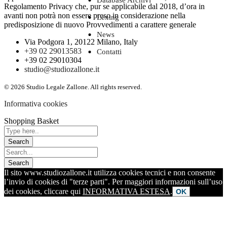
Database Archivi
Regolamento Privacy che, pur se applicabile dal 2018, d’ora in
avanti non potrà non essere preso in considerazione nella
Lexing
predisposizione di nuovo Provvedimenti a carattere generale
News
Via Podgora 1, 20122 Milano, Italy
+39 02 29013583
Contatti
+39 02 29010304
studio@studiozallone.it
© 2026 Studio Legale Zallone. All rights reserved.
Informativa cookies
Shopping Basket
Il sito www.studiozallone.it utilizza cookies tecnici e non consente
l’invio di cookies di "terze parti". Per maggiori informazioni sull’uso
dei cookies, cliccare qui
INFORMATIVA ESTESA
.
OK