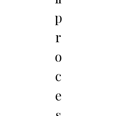
p
r
o
c
e
s