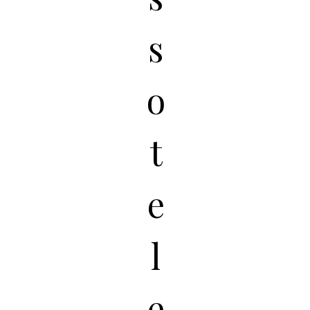
s
o
t
e
l
e