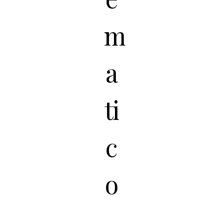
m
a
ti
c
o