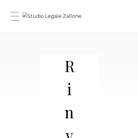
Studio Legale Zallone
R
i
n
v