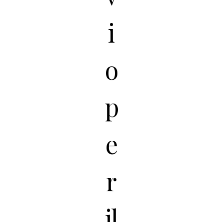
i
o
p
e
r
il