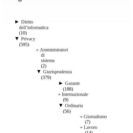
►
Diritto
dell’informatica
(10)
▼
Privacy
(595)
Amministratori
di
sistema
(2)
▼
Giurisprudenza
(379)
►
Garante
(188)
Internazionale
(9)
▼
Ordinaria
(56)
Giornalismo
(7)
Lavoro
(14)