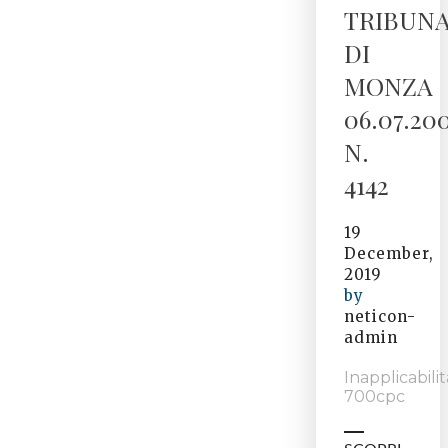
TRIBUN
DI
MONZA
06.07.20
N.
4142
19
December,
2019
by
neticon-
admin
Inapplicabilit
700cpc