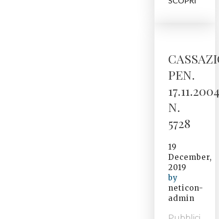
SCOPRI
CASSAZ
PEN.
17.11.200
N.
5728
19
December,
2019
by
neticon-
admin
Pubblici