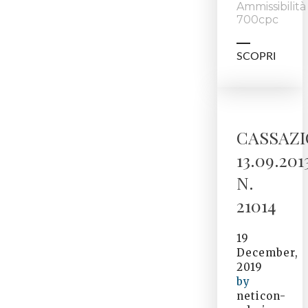
Ammissibilità
700cpc
SCOPRI
CASSAZ
13.09.201
N.
21014
19
December,
2019
by
neticon-