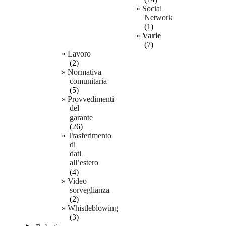
Social
Network
(1)
Varie
(7)
Lavoro
(2)
Normativa
comunitaria
(5)
Provvedimenti
del
garante
(26)
Trasferimento
di
dati
all’estero
(4)
Video
sorveglianza
(2)
Whistleblowing
(3)