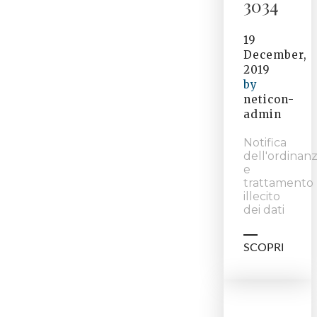
3034
19
December,
2019
by
neticon-
admin
Notifica
dell'ordinan
e
trattamento
illecito
dei dati
SCOPRI