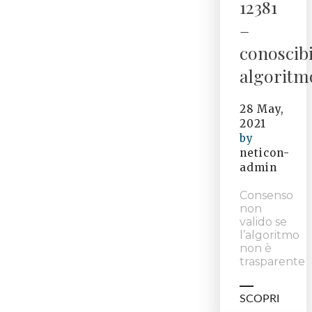
12381
–
conoscibi
algoritm
28 May,
2021
by
neticon-
admin
Consenso
non
valido se
l’algoritmo
non è
trasparente
SCOPRI