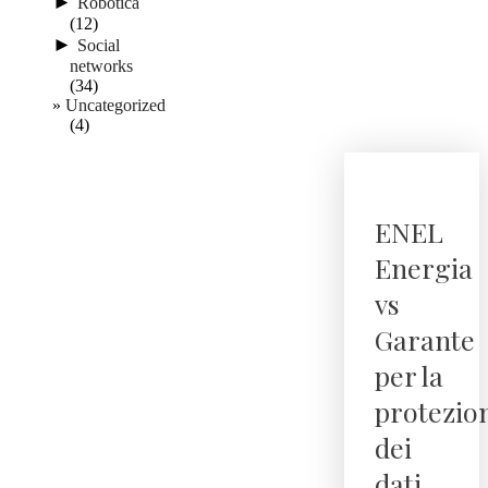
►
Robotica
(12)
►
Social
networks
(34)
Uncategorized
(4)
ENEL
Energia
vs
Garante
per la
protezio
dei
dati