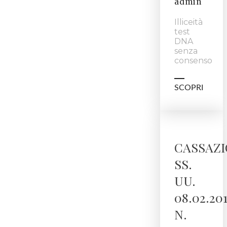
admin
Illiceità
test
DNA
senza
consenso
SCOPRI
CASSAZ
SS.
UU.
08.02.201
N.