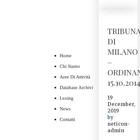
TRIBUN
DI
MILANO
Home
–
Chi Siamo
ORDINA
Aree Di Attività
15.10.201
Database Archivi
19
Lexing
December,
News
2019
by
Contatti
neticon-
admin