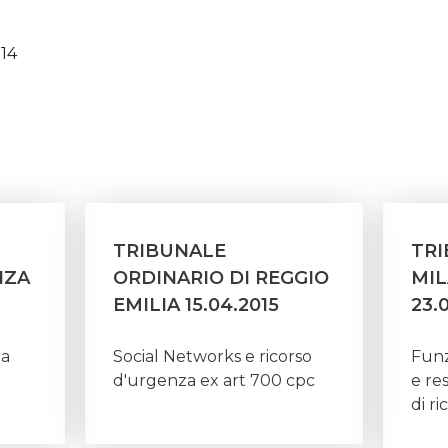
014
TRIBUNALE
TRI
NZA
ORDINARIO DI REGGIO
MIL
EMILIA 15.04.2015
23.
ta
Social Networks e ricorso
Funz
d'urgenza ex art 700 cpc
e re
di ri