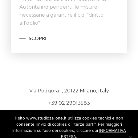
Autorità indipendenti: le misure
necessarie a garantire il c.d. "diritto
all'oblio"
SCOPRI
Via Podgora 1, 20122 Milano, Italy
+39 02 29013583
+39 02 29010304
Il sito www.studiozallone.it utilizza cookies tecnici e non
consente l’invio di cookies di "terze parti". Per maggiori
studio@studiozallone.it
informazioni sull’uso dei cookies, cliccare qui
INFORMATIVA
ESTESA
.