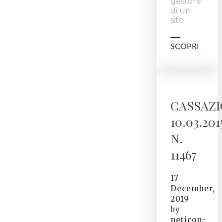
gestore
di un
sito
SCOPRI
CASSAZ
10.03.201
N.
11467
17
December,
2019
by
neticon-