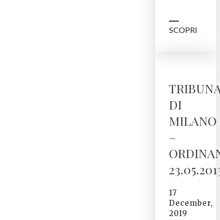
SCOPRI
TRIBUN
DI
MILANO
–
ORDINA
23.05.201
17
December,
2019