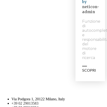
by
neticon-
admin
Funzione
di
autocomple
e
responsabilit
del
motore
di
ricerca
SCOPRI
Via Podgora 1, 20122 Milano, Italy
+39 02 29013583