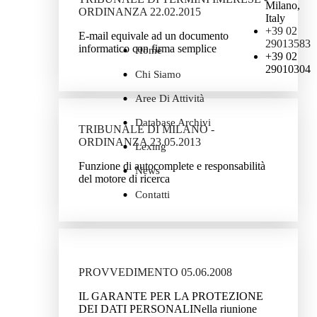
Milano,
ORDINANZA 22.02.2015
Italy
+39 02
E-mail equivale ad un documento
29013583
informatico con firma semplice
Home
+39 02
29010304
Chi Siamo
Aree Di Attività
Database Archivi
TRIBUNALE DI MILANO -
ORDINANZA 23.05.2013
Lexing
Funzione di autocomplete e responsabilità
News
del motore di ricerca
Contatti
PROVVEDIMENTO 05.06.2008
IL GARANTE PER LA PROTEZIONE
DEI DATI PERSONALINella riunione