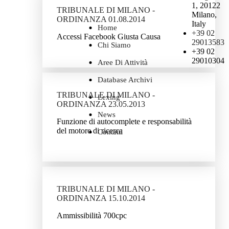
1, 20122
TRIBUNALE DI MILANO -
Milano,
ORDINANZA 01.08.2014
Italy
Home
+39 02
Accessi Facebook Giusta Causa
29013583
Chi Siamo
+39 02
29010304
Aree Di Attività
Database Archivi
TRIBUNALE DI MILANO -
Lexing
ORDINANZA 23.05.2013
News
Funzione di autocomplete e responsabilità
del motore di ricerca
Contatti
TRIBUNALE DI MILANO -
ORDINANZA 15.10.2014
Ammissibilità 700cpc