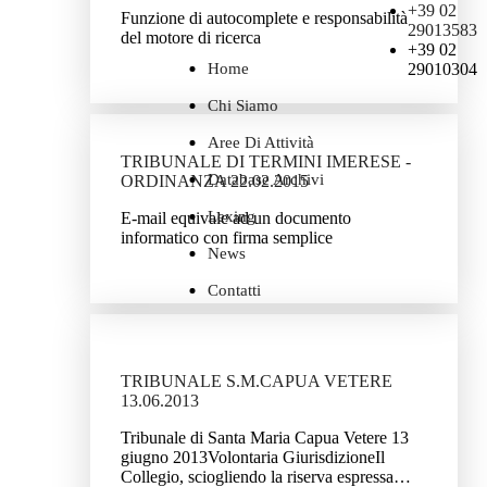
+39 02
Funzione di autocomplete e responsabilità
29013583
del motore di ricerca
+39 02
Home
29010304
Chi Siamo
Aree Di Attività
TRIBUNALE DI TERMINI IMERESE -
Database Archivi
ORDINANZA 22.02.2015
Lexing
E-mail equivale ad un documento
informatico con firma semplice
News
Contatti
TRIBUNALE S.M.CAPUA VETERE
13.06.2013
Tribunale di Santa Maria Capua Vetere 13
giugno 2013Volontaria GiurisdizioneIl
Collegio, sciogliendo la riserva espressa…