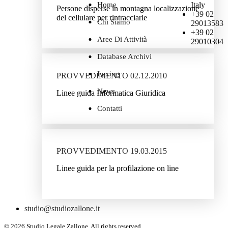
Home
Italy
Persone disperse in montagna localizzazione
+39 02
del cellulare per rintracciarle
Chi Siamo
29013583
+39 02
Aree Di Attività
29010304
Database Archivi
Lexing
PROVVEDIMENTO 02.12.2010
News
Linee guida Informatica Giuridica
Contatti
PROVVEDIMENTO 19.03.2015
Linee guida per la profilazione on line
studio@studiozallone.it
© 2026 Studio Legale Zallone. All rights reserved.