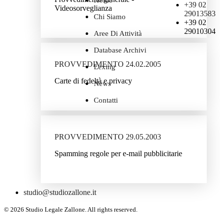
+39 02
Videosorveglianza
29013583
Chi Siamo
+39 02
29010304
Aree Di Attività
Database Archivi
PROVVEDIMENTO 24.02.2005
Lexing
Carte di fedeltà e privacy
News
Contatti
PROVVEDIMENTO 29.05.2003
Spamming regole per e-mail pubblicitarie
studio@studiozallone.it
© 2026 Studio Legale Zallone. All rights reserved.